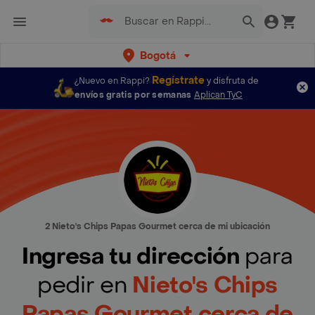
Bogotá
Regístrate
¿Nuevo en Rappi?
y disfruta de
envíos gratis por semanas
Aplican TyC
2 Nieto's Chips Papas Gourmet cerca de mi ubicación
Ingresa tu dirección
para
pedir en
Nieto's Chips
Papas Gourmet cerca de