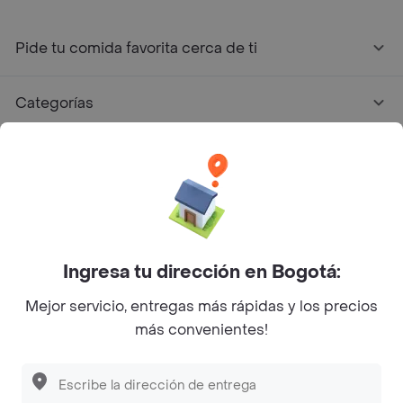
Pide tu comida favorita cerca de ti
Categorías
Únete a Rappi
Sobre Rappi
Facebook
Twitter
Instagram
Ingresa tu dirección en Bogotá:
Mejor servicio, entregas más rápidas y los precios
©
2026
Rappi Inc. All rights reserved.
más convenientes!
Descubre las
PROMOCIONES
que tenemos
para ti
Rappi S.A.S. --- NIT 900.843.898-9 --- Calle 63 # 16A-02