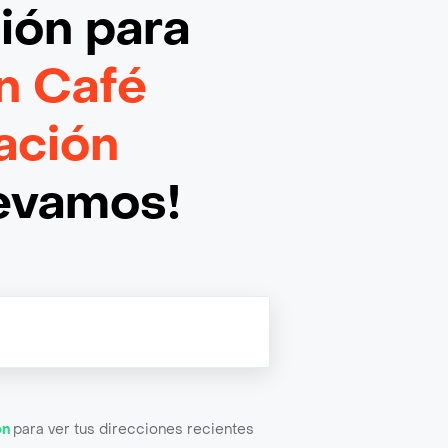
ción
para
n Café
ación
levamos!
ón
para ver tus direcciones recientes