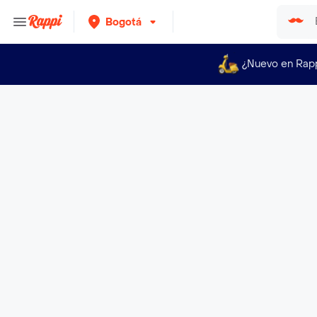
Bogotá
¿Nuevo en Rap