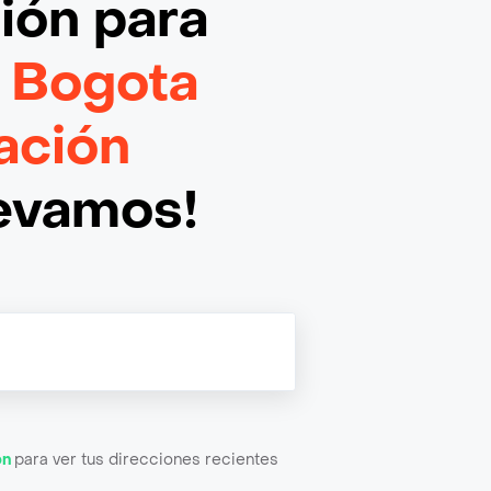
ción
para
 Bogota
ación
levamos!
ón
para ver tus direcciones recientes