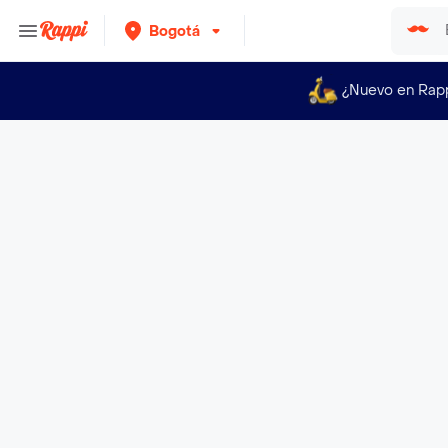
Bogotá
¿Nuevo en Rap