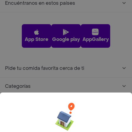
Encuéntranos en estos países
App Store
Google play
AppGallery
Pide tu comida favorita cerca de ti
Categorías
Únete a Rappi
Sobre Rappi