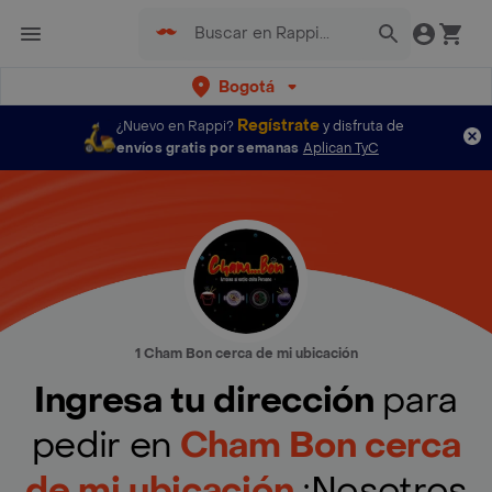
Bogotá
Regístrate
¿Nuevo en Rappi?
y disfruta de
envíos gratis por semanas
Aplican TyC
1 Cham Bon cerca de mi ubicación
Ingresa tu dirección
para
pedir en
Cham Bon cerca
de mi ubicación
¡Nosotros