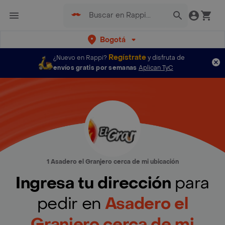
Bogotá
Regístrate
¿Nuevo en Rappi?
y disfruta de
envíos gratis por semanas
Aplican TyC
1 Asadero el Granjero cerca de mi ubicación
Ingresa tu dirección
para
pedir en
Asadero el
Granjero cerca de mi