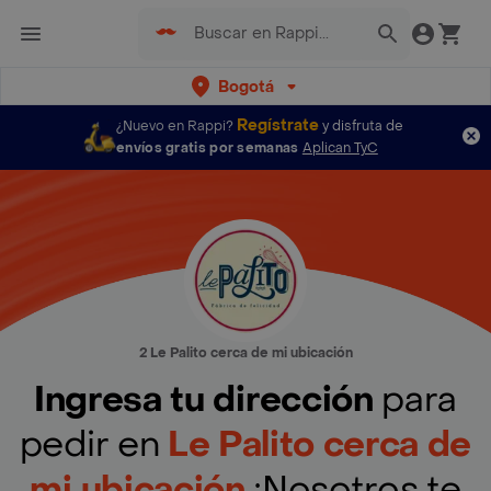
Bogotá
Regístrate
¿Nuevo en Rappi?
y disfruta de
envíos gratis por semanas
Aplican TyC
2 Le Palito cerca de mi ubicación
Ingresa tu dirección
para
pedir en
Le Palito cerca de
mi ubicación
¡Nosotros te