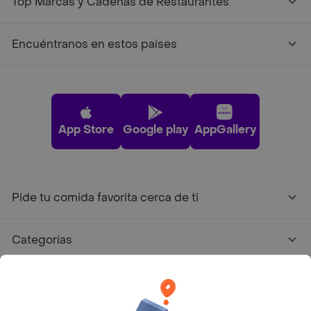
Top Marcas y Cadenas de Restaurantes
Encuéntranos en estos países
App Store
Google play
AppGallery
Pide tu comida favorita cerca de ti
Categorías
Únete a Rappi