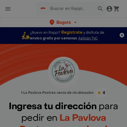
Bogotá
Regístrate
¿Nuevo en Rappi?
y disfruta de
envíos gratis por semanas
Aplican TyC
4
1 La Pavlova Postres cerca de mi ubicación
Ingresa tu dirección
para
pedir en
La Pavlova