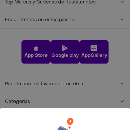
Top Marcas y Cadenas de Restaurantes
Encuéntranos en estos países
App Store
Google play
AppGallery
Pide tu comida favorita cerca de ti
Categorías
Únete a Rappi