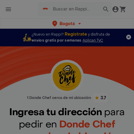
Bogotá
Regístrate
¿Nuevo en Rappi?
y disfruta de
envíos gratis por semanas
Aplican TyC
3.7
1 Donde Chef cerca de mi ubicación
Ingresa tu dirección
para
pedir en
Donde Chef