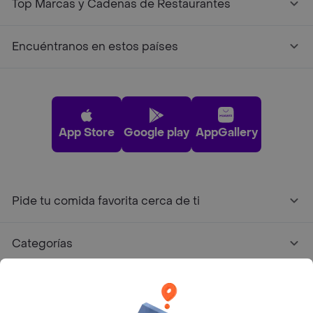
Top Marcas y Cadenas de Restaurantes
Encuéntranos en estos países
App Store
Google play
AppGallery
Pide tu comida favorita cerca de ti
Categorías
Únete a Rappi