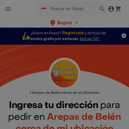
Bogotá
Regístrate
¿Nuevo en Rappi?
y disfruta de
envíos gratis por semanas
Aplican TyC
1 Arepas de Belén cerca de mi ubicación
Ingresa tu dirección
para
pedir en
Arepas de Belén
cerca de mi ubicación