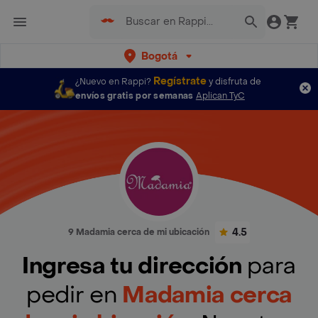
Bogotá
Regístrate
¿Nuevo en Rappi?
y disfruta de
envíos gratis por semanas
Aplican TyC
4.5
9 Madamia cerca de mi ubicación
Ingresa tu dirección
para
pedir en
Madamia cerca