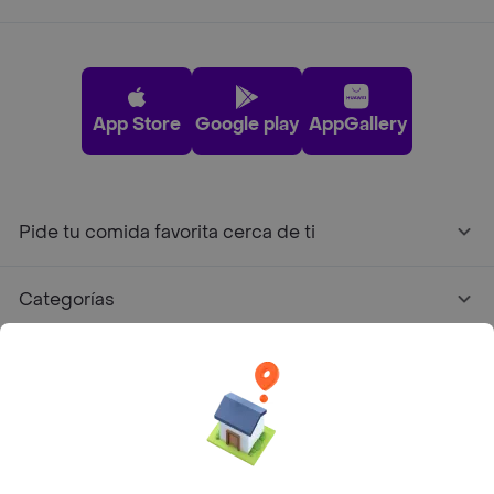
App Store
Google play
AppGallery
Pide tu comida favorita cerca de ti
Categorías
Únete a Rappi
Sobre Rappi