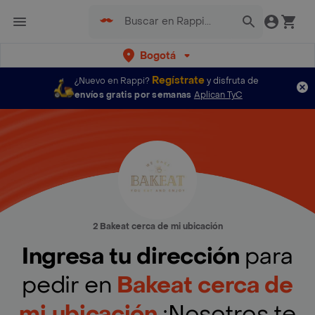
Bogotá
Regístrate
¿Nuevo en Rappi?
y disfruta de
envíos gratis por semanas
Aplican TyC
2 Bakeat cerca de mi ubicación
Ingresa tu dirección
para
pedir en
Bakeat cerca de
mi ubicación
¡Nosotros te