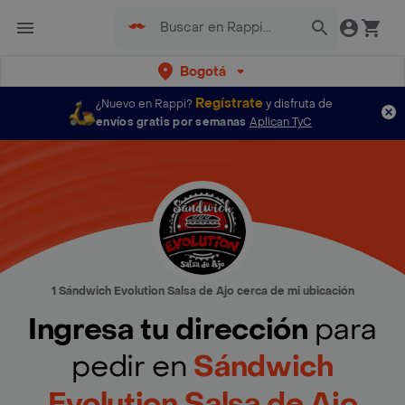
Bogotá
Regístrate
¿Nuevo en Rappi?
y disfruta de
envíos gratis por semanas
Aplican TyC
1 Sándwich Evolution Salsa de Ajo cerca de mi ubicación
Ingresa tu dirección
para
pedir en
Sándwich
Evolution Salsa de Ajo