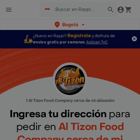
Bogotá
Regístrate
¿Nuevo en Rappi?
y disfruta de
envíos gratis por semanas
Aplican TyC
1 Al Tizon Food Company cerca de mi ubicación
Ingresa tu dirección
para
pedir en
Al Tizon Food
Company cerca de mi