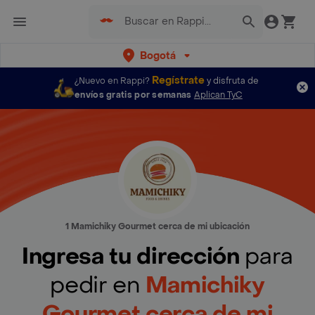
Bogotá
Regístrate
¿Nuevo en Rappi?
y disfruta de
envíos gratis por semanas
Aplican TyC
1 Mamichiky Gourmet cerca de mi ubicación
Ingresa tu dirección
para
pedir en
Mamichiky
Gourmet cerca de mi