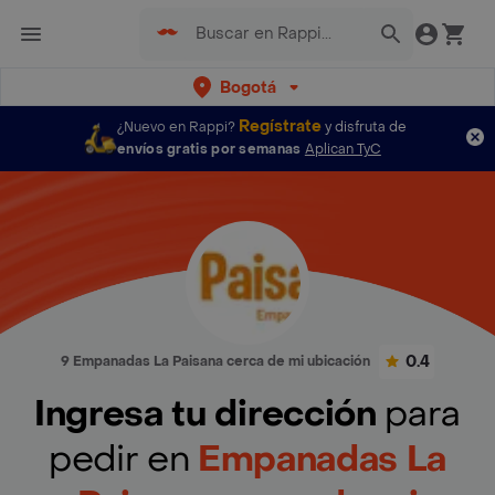
Bogotá
Regístrate
¿Nuevo en Rappi?
y disfruta de
envíos gratis por semanas
Aplican TyC
0.4
9 Empanadas La Paisana cerca de mi ubicación
Ingresa tu dirección
para
pedir en
Empanadas La