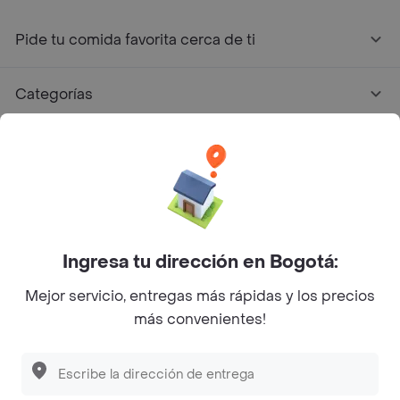
Pide tu comida favorita cerca de ti
Categorías
Únete a Rappi
Sobre Rappi
Facebook
Twitter
Instagram
Ingresa tu dirección en Bogotá:
Mejor servicio, entregas más rápidas y los precios
©
2026
Rappi Inc. All rights reserved.
más convenientes!
Descubre las
PROMOCIONES
que tenemos
para ti
Rappi S.A.S. --- NIT 900.843.898-9 --- Calle 63 # 16A-02