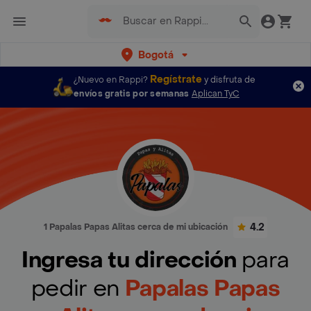
Bogotá
Regístrate
¿Nuevo en Rappi?
y disfruta de
envíos gratis por semanas
Aplican TyC
4.2
1 Papalas Papas Alitas cerca de mi ubicación
Ingresa tu dirección
para
pedir en
Papalas Papas