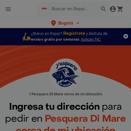
Bogotá
Regístrate
¿Nuevo en Rappi?
y disfruta de
envíos gratis por semanas
Aplican TyC
1 Pesquera Di Mare cerca de mi ubicación
Ingresa tu dirección
para
pedir en
Pesquera Di Mare
cerca de mi ubicación