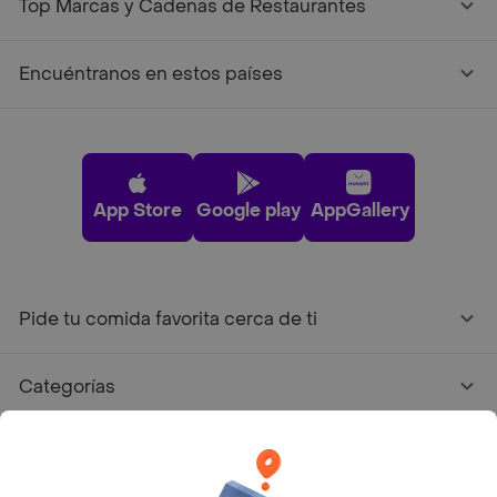
Top Marcas y Cadenas de Restaurantes
Encuéntranos en estos países
App Store
Google play
AppGallery
Pide tu comida favorita cerca de ti
Categorías
Únete a Rappi