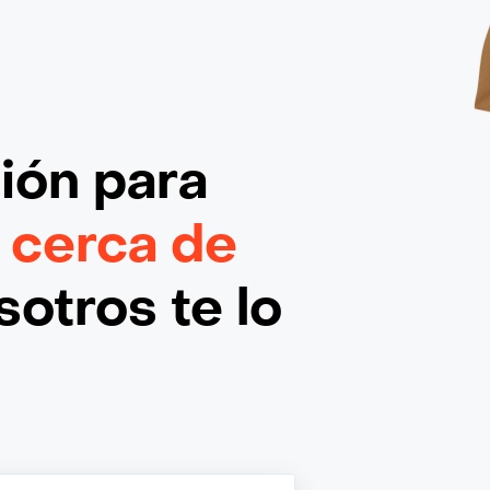
ción
para
 cerca de
otros te lo