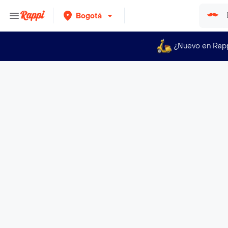
Bogotá
¿Nuevo en Rap