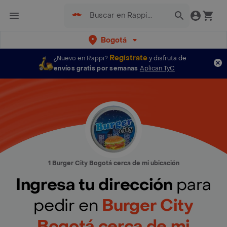
Bogotá
Regístrate
¿Nuevo en Rappi?
y disfruta de
envíos gratis por semanas
Aplican TyC
1 Burger City Bogotá cerca de mi ubicación
Ingresa tu dirección
para
pedir en
Burger City
Bogotá cerca de mi