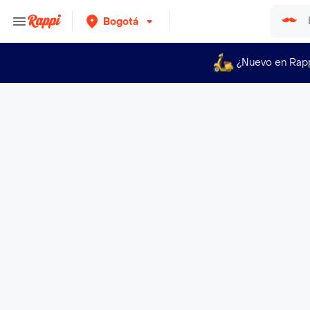
Bogotá
¿Nuevo en Rap