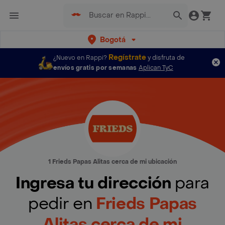
Bogotá
Regístrate
¿Nuevo en Rappi?
y disfruta de
envíos gratis por semanas
Aplican TyC
1 Frieds Papas Alitas cerca de mi ubicación
Ingresa tu dirección
para
pedir en
Frieds Papas
Alitas cerca de mi