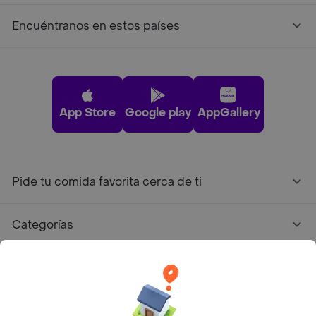
Encuéntranos en estos países
App Store
Google play
AppGallery
Pide tu comida favorita cerca de ti
Categorías
Únete a Rappi
Sobre Rappi