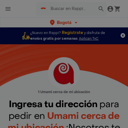
Bogotá
Regístrate
¿Nuevo en Rappi?
y disfruta de
envíos gratis por semanas
Aplican TyC
1 Umami cerca de mi ubicación
Ingresa tu dirección
para
pedir en
Umami cerca de
mi ubicación
¡Nosotros te