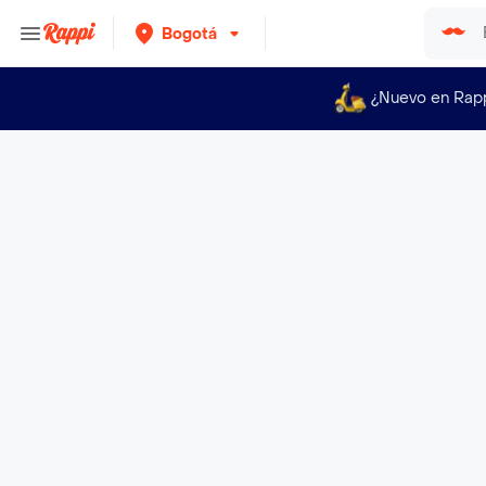
Bogotá
¿Nuevo en Rap