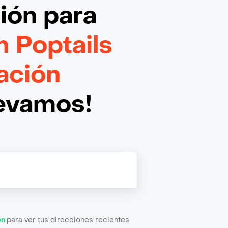
ción
para
n Poptails
ación
levamos!
ón
para ver tus direcciones recientes