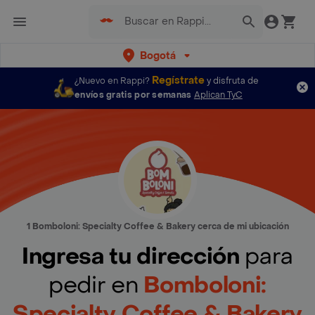
Bogotá
Regístrate
¿Nuevo en Rappi?
y disfruta de
envíos gratis por semanas
Aplican TyC
1 Bomboloni: Specialty Coffee & Bakery cerca de mi ubicación
Ingresa tu dirección
para
pedir en
Bomboloni:
Specialty Coffee & Bakery