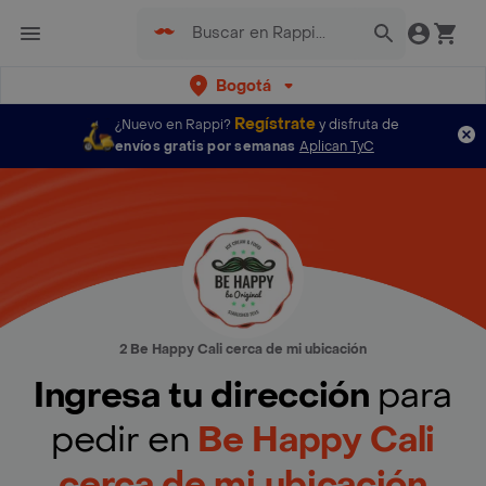
Bogotá
Regístrate
¿Nuevo en Rappi?
y disfruta de
envíos gratis por semanas
Aplican TyC
2 Be Happy Cali cerca de mi ubicación
Ingresa tu dirección
para
pedir en
Be Happy Cali
cerca de mi ubicación