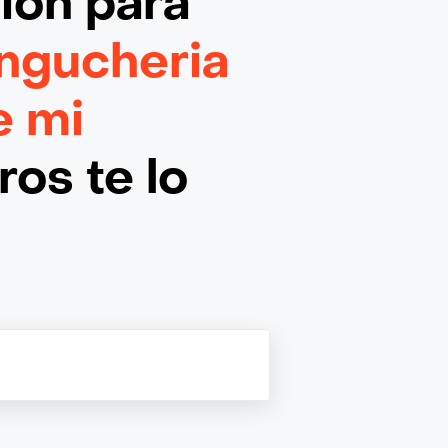
ción
para
ngucheria
e mi
os te lo