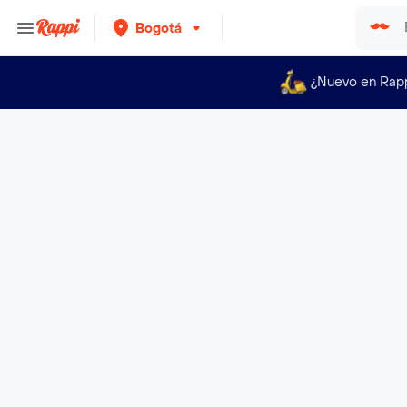
Bogotá
¿Nuevo en Rap