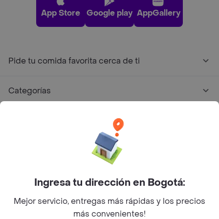
App Store
Google play
AppGallery
Pide tu comida favorita cerca de ti
Categorías
Únete a Rappi
Sobre Rappi
Facebook
Twitter
Instagram
Ingresa tu dirección en Bogotá:
Mejor servicio, entregas más rápidas y los precios
©
2026
Rappi Inc. All rights reserved.
más convenientes!