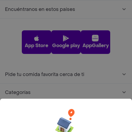
Encuéntranos en estos países
App Store
Google play
AppGallery
Pide tu comida favorita cerca de ti
Categorías
Únete a Rappi
Sobre Rappi