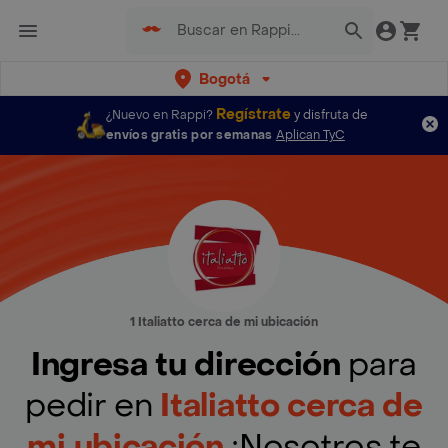
Bogotá
Regístrate
¿Nuevo en Rappi?
y disfruta de
envíos gratis por semanas
Aplican TyC
1 Italiatto cerca de mi ubicación
Ingresa tu dirección
para
pedir en
Italiatto cerca de
mi ubicación
¡Nosotros te