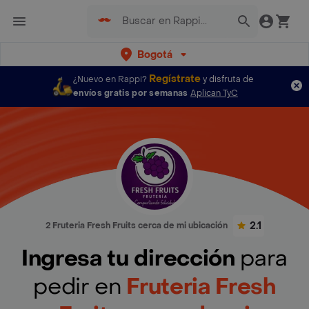
Bogotá
Regístrate
¿Nuevo en Rappi?
y disfruta de
envíos gratis por semanas
Aplican TyC
2.1
2 Fruteria Fresh Fruits cerca de mi ubicación
Ingresa tu dirección
para
pedir en
Fruteria Fresh