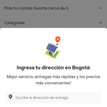
Pide tu comida favorita cerca de ti
Categorías
Únete a Rappi
Sobre Rappi
Facebook
Twitter
Instagram
Ingresa tu dirección en Bogotá:
Mejor servicio, entregas más rápidas y los precios
©
2026
Rappi Inc. All rights reserved.
más convenientes!
Descubre las
PROMOCIONES
que tenemos
para ti
Rappi S.A.S. --- NIT 900.843.898-9 --- Calle 63 # 16A-02