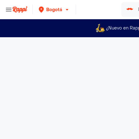
Bogotá
¿Nuevo en Rap