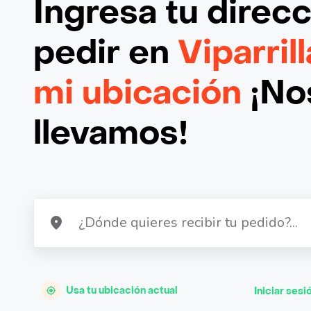
Ingresa tu direc
pedir en
Viparril
mi ubicación
¡Nos
llevamos!
Usa tu ubicación actual
Iniciar sesi