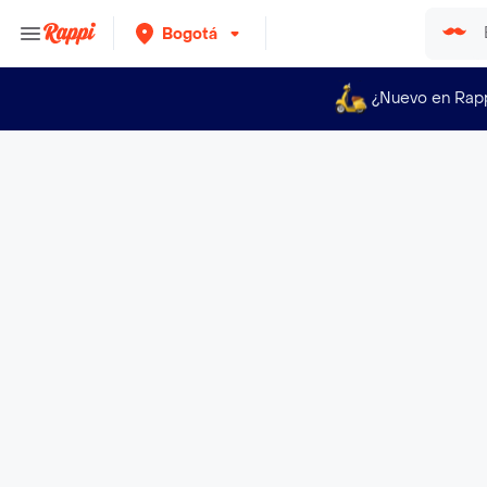
Bogotá
¿Nuevo en Rap