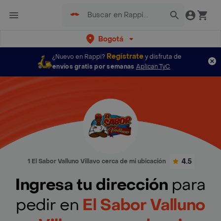
Bogotá
Regístrate
¿Nuevo en Rappi?
y disfruta de
envíos gratis por semanas
Aplican TyC
4.5
1 El Sabor Valluno Villavo cerca de mi ubicación
Ingresa tu dirección
para
pedir en
El Sabor Valluno