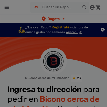
Bogotá
Regístrate
¿Nuevo en Rappi?
y disfruta de
envíos gratis por semanas
Aplican TyC
2.7
4 Bícono cerca de mi ubicación
Ingresa tu dirección
para
pedir en
Bícono cerca de