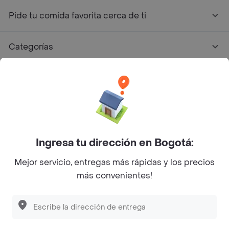
Pide tu comida favorita cerca de ti
Categorías
Únete a Rappi
Sobre Rappi
Facebook
Twitter
Instagram
Ingresa tu dirección en Bogotá:
Mejor servicio, entregas más rápidas y los precios
©
2026
Rappi Inc. All rights reserved.
más convenientes!
Descubre las
PROMOCIONES
que tenemos
para ti
Rappi S.A.S. --- NIT 900.843.898-9 --- Calle 63 # 16A-02