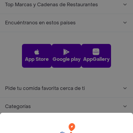
Top Marcas y Cadenas de Restaurantes
Encuéntranos en estos países
App Store
Google play
AppGallery
Pide tu comida favorita cerca de ti
Categorías
Únete a Rappi