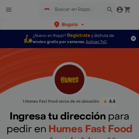
Bogotá
Regístrate
¿Nuevo en Rappi?
y disfruta de
envíos gratis por semanas
Aplican TyC
4.4
1 Humes Fast Food cerca de mi ubicación
Ingresa tu dirección
para
pedir en
Humes Fast Food