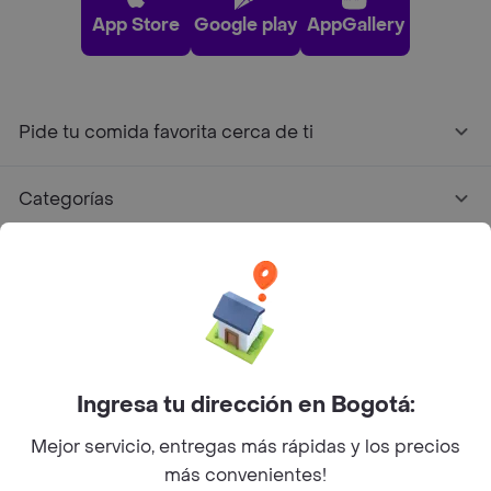
App Store
Google play
AppGallery
Pide tu comida favorita cerca de ti
Categorías
Únete a Rappi
Sobre Rappi
Facebook
Twitter
Instagram
Ingresa tu dirección en Bogotá:
Mejor servicio, entregas más rápidas y los precios
©
2026
Rappi Inc. All rights reserved.
más convenientes!