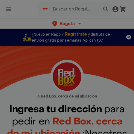
Bogotá
Regístrate
¿Nuevo en Rappi?
y disfruta de
envíos gratis por semanas
Aplican TyC
5 Red Box. cerca de mi ubicación
Ingresa tu dirección
para
pedir en
Red Box. cerca
de mi ubicación
¡Nosotros