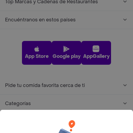
Top Marcas y Cadenas de Restaurantes
Encuéntranos en estos países
App Store
Google play
AppGallery
Pide tu comida favorita cerca de ti
Categorías
Únete a Rappi