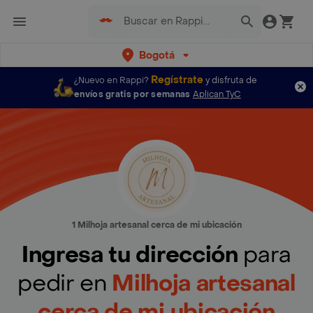
Bogotá
Regístrate
¿Nuevo en Rappi?
y disfruta de
envíos gratis por semanas
Aplican TyC
1 Milhoja artesanal cerca de mi ubicación
Ingresa tu dirección
para
pedir en
Milhoja artesanal
cerca de mi ubicación