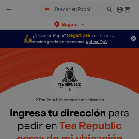
Bogotá
Regístrate
¿Nuevo en Rappi?
y disfruta de
envíos gratis por semanas
Aplican TyC
2 Tea Republic cerca de mi ubicación
Ingresa tu dirección
para
pedir en
Tea Republic
cerca de mi ubicación