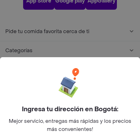
App Store
Google play
AppGallery
Pide tu comida favorita cerca de ti
Categorías
Únete a Rappi
Sobre Rappi
Facebook
Twitter
Instagram
Ingresa tu dirección en Bogotá:
Mejor servicio, entregas más rápidas y los precios
©
2026
Rappi Inc. All rights reserved.
más convenientes!