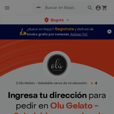
Bogotá
Regístrate
¿Nuevo en Rappi?
y disfruta de
envíos gratis por semanas
Aplican TyC
4
3 Olu Gelato - Saludable cerca de mi ubicación
Ingresa tu dirección
para
pedir en
Olu Gelato -