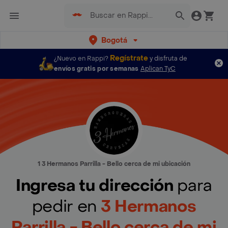
Bogotá
Regístrate
¿Nuevo en Rappi?
y disfruta de
envíos gratis por semanas
Aplican TyC
1 3 Hermanos Parrilla - Bello cerca de mi ubicación
Ingresa tu dirección
para
pedir en
3 Hermanos
Parrilla - Bello cerca de mi