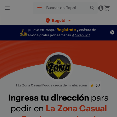
Bogotá
Regístrate
¿Nuevo en Rappi?
y disfruta de
envíos gratis por semanas
Aplican TyC
3.7
1 La Zona Casual Foods cerca de mi ubicación
Ingresa tu dirección
para
pedir en
La Zona Casual