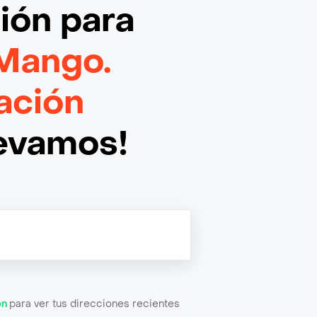
ción
para
Mango.
ación
levamos!
ón
para ver tus direcciones recientes