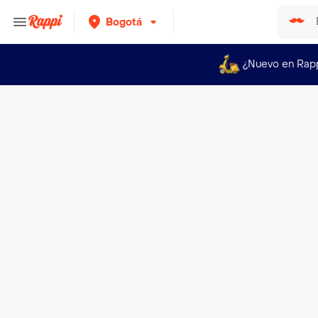
Bogotá
¿Nuevo en Rap