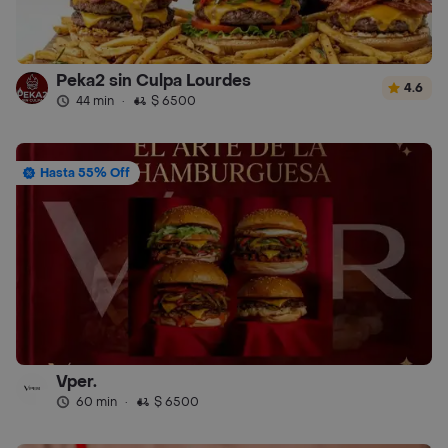
Peka2 sin Culpa Lourdes
4.6
44 min
·
$ 6500
Hasta 55% Off
Vper.
60 min
·
$ 6500