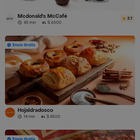
Mcdonald's McCafé
3.7
45 min
·
$ 6500
Envío Gratis
Hojaldradosco
14 min
·
$ 4500
Envío Gratis