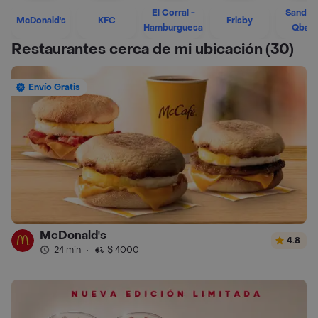
El Corral -
Sandwi
McDonald's
KFC
Frisby
Hamburguesa
Qban
Restaurantes cerca de mi ubicación
(30)
Envío Gratis
McDonald's
4.8
24 min
·
$ 4000