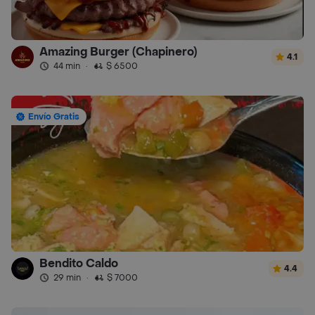
Amazing Burger (Chapinero)
4.1
44 min
·
$ 6500
Envío Gratis
Bendito Caldo
4.4
29 min
·
$ 7000