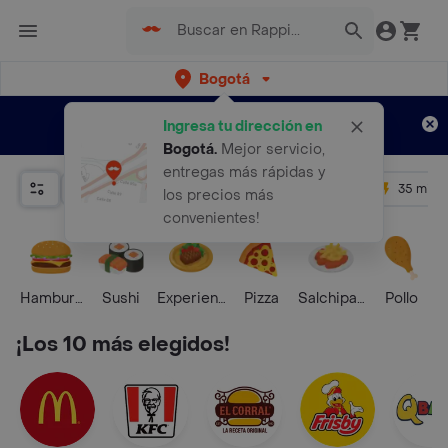
Bogotá
Regístrate
¿Nuevo en Rappi?
y disfruta de
Ingresa tu dirección en
envíos gratis por semanas
Aplican TyC
Bogotá
.
Mejor servicio,
entregas más rápidas y
Relevancia
Promos
+ 4.5
35 mins
los precios más
convenientes!
Hamburguesa
Sushi
Experiencias Foodies
Pizza
Salchipapas
Pollo
S
¡Los 10 más elegidos!