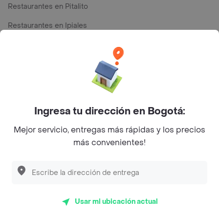
Restaurantes en Pitalito
Restaurantes en Ipiales
Restaurantes en San Andres
Top Marcas y Cadenas de Restaurantes
Ingresa tu dirección en Bogotá:
Encuéntranos en estos países
Mejor servicio, entregas más rápidas y los precios
más convenientes!
App Store
Google play
AppGallery
Usar mi ubicación actual