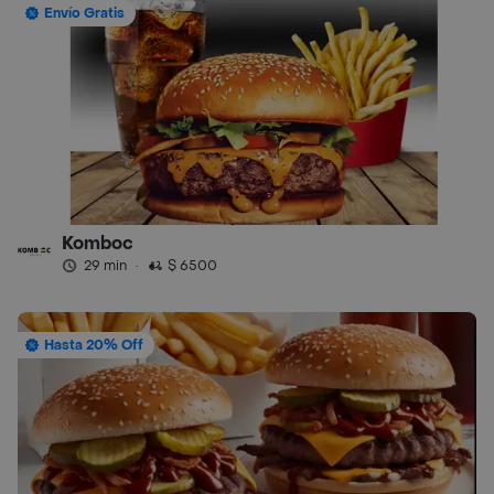
Envío Gratis
Komboc
29 min
·
$ 6500
Hasta 20% Off