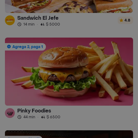
Sandwich El Jefe
4.8
14 min
·
$ 5000
Agrega 2, paga 1
Pinky Foodies
44 min
·
$ 6500