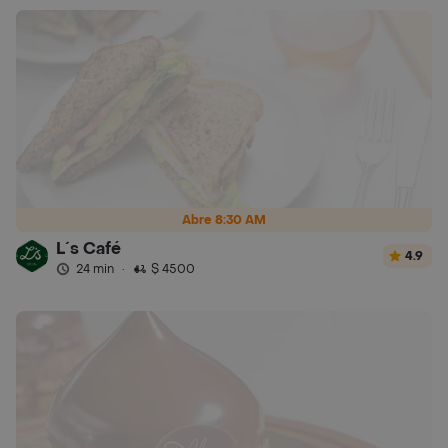
Abre 8:30 AM
L´s Café
4.9
24 min
·
$ 4500