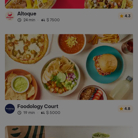
Altoque
4.3
24 min
·
$ 7500
Foodology Court
4.8
19 min
·
$ 5000