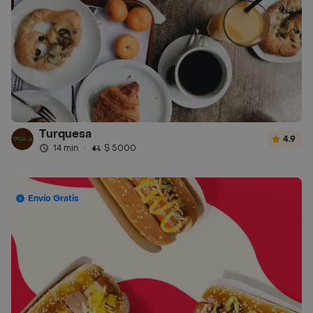
Turquesa
4.9
14 min
·
$ 5000
Envío Gratis