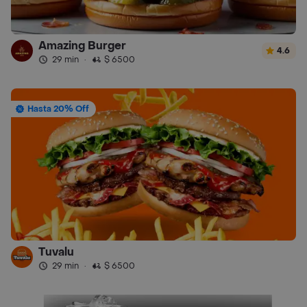
Amazing Burger
4.6
29 min
·
$ 6500
Hasta 20% Off
Tuvalu
29 min
·
$ 6500