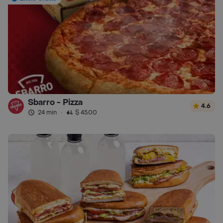
Sbarro - Pizza
4.6
24 min
·
$ 4500