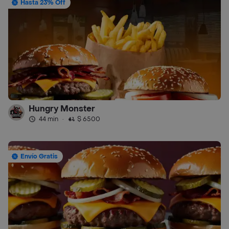
Hasta 23% Off
Hungry Monster
44 min
·
$ 6500
Envío Gratis