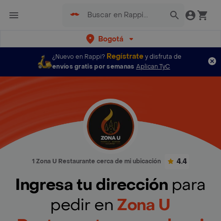
Bogotá
Regístrate
¿Nuevo en Rappi?
y disfruta de
envíos gratis por semanas
Aplican TyC
4.4
1 Zona U Restaurante cerca de mi ubicación
Ingresa tu dirección
para
pedir en
Zona U