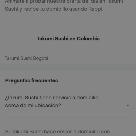
Anímate a probar nuestra oferta del día en Takumi
Sushi y recibe tu domicilio usando Rappi.
Takumi Sushi en Colombia
Takumi Sushi Bogotá
Preguntas frecuentes
¿Takumi Sushi tiene servicio a domicilio
cerca de mi ubicación?
Si, Takumi Sushi hace envíos a domicilio con