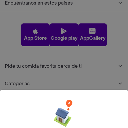
Encuéntranos en estos países
App Store
Google play
AppGallery
Pide tu comida favorita cerca de ti
Categorías
Únete a Rappi
Sobre Rappi