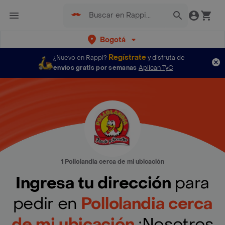
Bogotá
Regístrate
¿Nuevo en Rappi?
y disfruta de
envíos gratis por semanas
Aplican TyC
1 Pollolandia cerca de mi ubicación
Ingresa tu dirección
para
pedir en
Pollolandia cerca
de mi ubicación
¡Nosotros