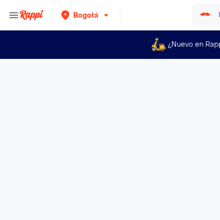
Bogotá
¿Nuevo en Rap