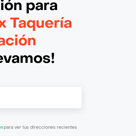
ción
para
x Taquería
ación
levamos!
ón
para ver tus direcciones recientes