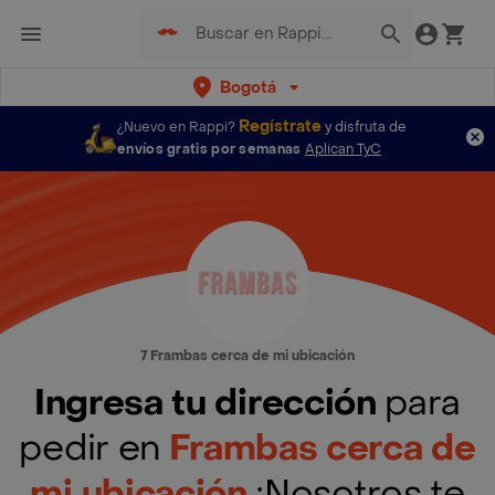
Bogotá
Regístrate
¿Nuevo en Rappi?
y disfruta de
envíos gratis por semanas
Aplican TyC
7 Frambas cerca de mi ubicación
Ingresa tu dirección
para
pedir en
Frambas cerca de
mi ubicación
¡Nosotros te