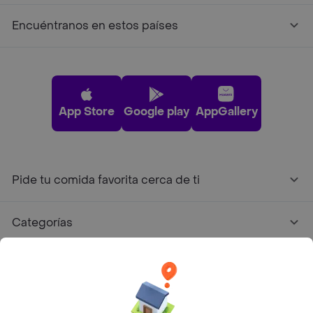
Encuéntranos en estos países
App Store
Google play
AppGallery
Pide tu comida favorita cerca de ti
Categorías
Únete a Rappi
Sobre Rappi