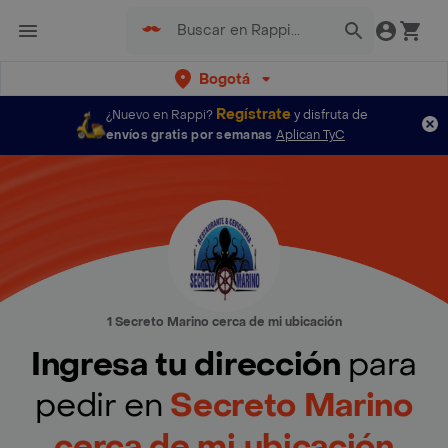
Bogotá
Regístrate
¿Nuevo en Rappi?
y disfruta de
envíos gratis por semanas
Aplican TyC
1 Secreto Marino cerca de mi ubicación
Ingresa tu dirección
para
pedir en
Secreto Marino
cerca de mi ubicación