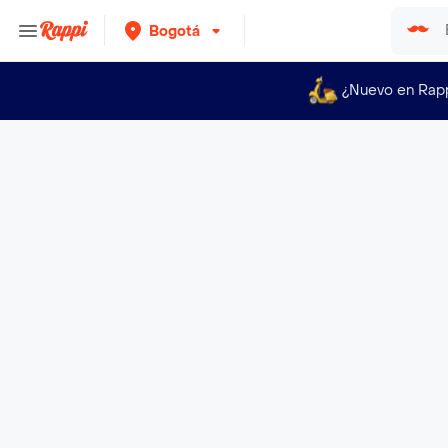
Bogotá
¿Nuevo en Rap