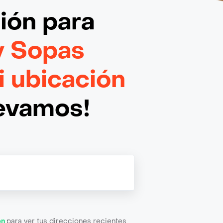
ción
para
 y Sopas
i ubicación
levamos!
ón
para ver tus direcciones recientes