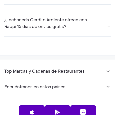
Si, Lechoneria Cerdito Ardiente hace envíos a
domicilio con Rappi. Solo elige tu restaurante
¿Lechoneria Cerdito Ardiente ofrece con
de Lechoneria Cerdito Ardiente mas cercano,
Rappi 15 días de envíos gratis?
escoge entre las diferentes opciones de menú
que ofrece , agregalas al carrito y paga online
Sí, para todos los nuevos usuarios Rappi ofrece
15 días de envíos gratis con Lechoneria Cerdito
Ardiente
Top Marcas y Cadenas de Restaurantes
Encuéntranos en estos países